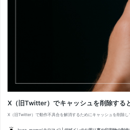
X（旧Twitter）でキャッシュを削
X（旧Twitter）で動作不具合を解消するためにキャッシュを
kuro-mame(クロマメ) | デザインのお困り事や印刷物の