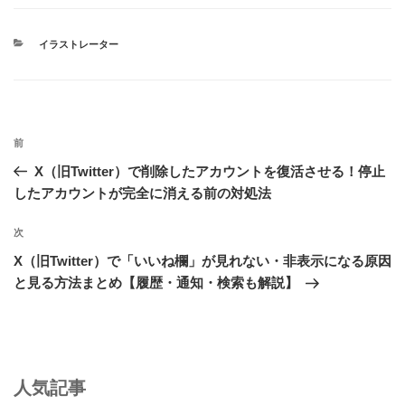
e
e
e
イラストレーター
b
a
o
d
o
s
前
k
X（旧Twitter）で削除したアカウントを復活させる！停止
したアカウントが完全に消える前の対処法
次
X（旧Twitter）で「いいね欄」が見れない・非表示になる原因
と見る方法まとめ【履歴・通知・検索も解説】
人気記事