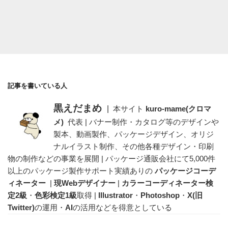
記事を書いている人
黒えだまめ
|
本サイト
kuro-mame(クロマ
メ)
代表 | バナー制作・カタログ等のデザインや
製本、動画製作、パッケージデザイン、オリジ
ナルイラスト制作、その他各種デザイン・印刷
物の制作などの事業を展開 | パッケージ通販会社にて5,000件
以上のパッケージ製作サポート実績ありの
パッケージコーデ
ィネーター
|
現Webデザイナー
|
カラーコーディネーター検
定2級
・
色彩検定1級
取得 |
Illustrator
・
Photoshop
・
X(旧
Twitter)
の運用・
AI
の活用などを得意としている