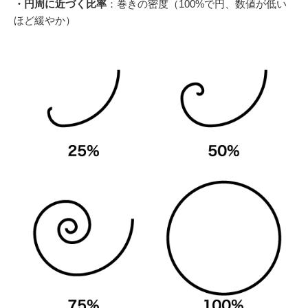
・円周に近づく比率
：巻きの密度（100%で円、数値が低い
ほど緩やか）