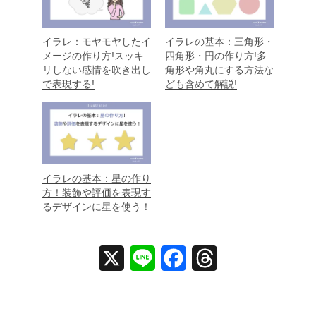
イラレ：モヤモヤしたイ
イラレの基本：三角形・
メージの作り方!スッキ
四角形・円の作り方!多
リしない感情を吹き出し
角形や角丸にする方法な
で表現する!
ども含めて解説!
イラレの基本：星の作り
方！装飾や評価を表現す
るデザインに星を使う！
X
L
F
T
i
a
h
n
c
r